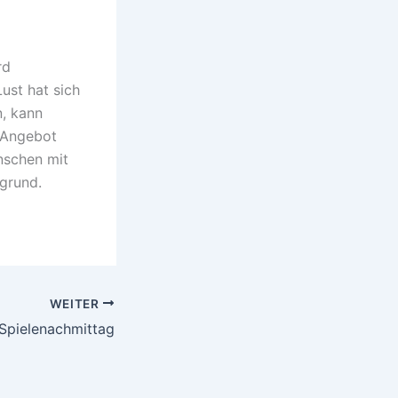
rd
ust hat sich
n, kann
 Angebot
nschen mit
grund.
WEITER
Spielenachmittag