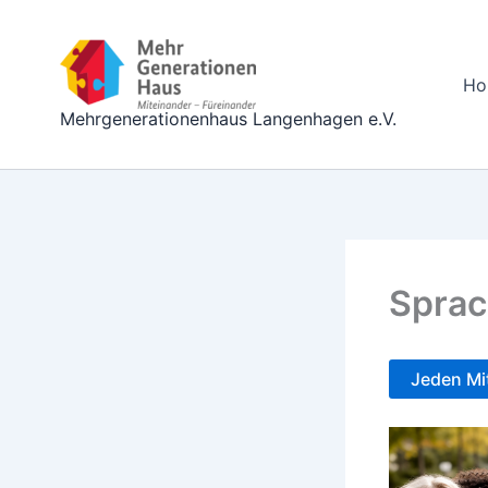
Zum
Inhalt
springen
Ho
Mehrgenerationenhaus Langenhagen e.V.
Sprac
Jeden Mi