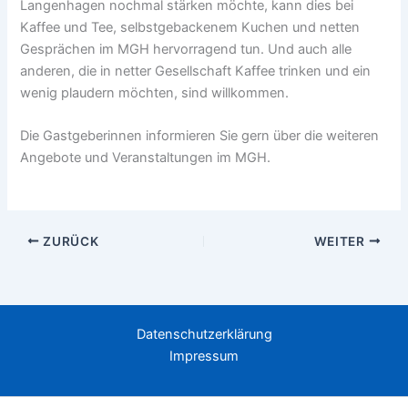
Langenhagen nochmal stärken möchte, kann dies bei
Kaffee und Tee, selbstgebackenem Kuchen und netten
Gesprächen im MGH hervorragend tun. Und auch alle
anderen, die in netter Gesellschaft Kaffee trinken und ein
wenig plaudern möchten, sind willkommen.
Die Gastgeberinnen informieren Sie gern über die weiteren
Angebote und Veranstaltungen im MGH.
ZURÜCK
WEITER
Datenschutzerklärung
Impressum